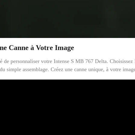
Une Canne à Votre Image
de personnaliser votre Intense S MB 767 Delta. Choisissez les
à du simple assemblage. Créez une canne unique, à votre imag