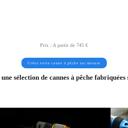
Prix : A partir de 745 €
Créez votre canne à pêche sur mesure
une sélection de cannes à pêche fabriquées
QUICK VIEW