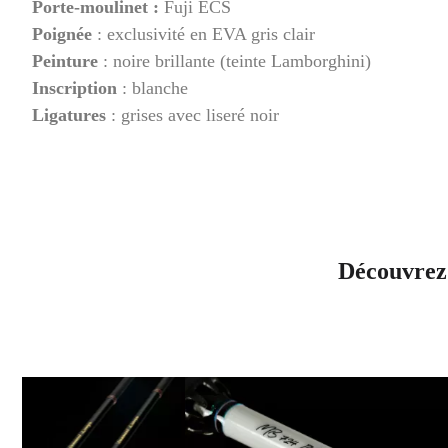
Porte-moulinet :
Fuji ECS
Poignée
: exclusivité en EVA gris clair
Peinture
: noire brillante (teinte Lamborghini)
Inscription
: blanche
Ligatures
: grises avec liseré noir
Découvrez 
UICK VIEW
QUICK VIEW