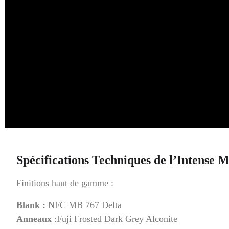
Spécifications Techniques de l’Intense 
Finitions haut de gamme :
Blank :
NFC MB 767 Delta
Anneaux
:Fuji Frosted Dark Grey Alconite