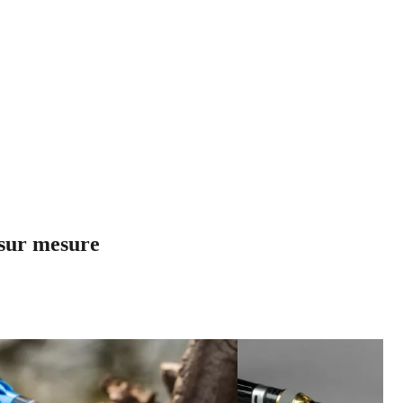
 sur mesure
QUICK VIEW
QUICK VI