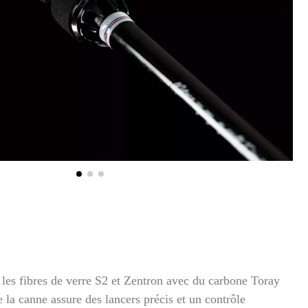
les fibres de verre S2 et Zentron avec du carbone Toray
e la canne assure des lancers précis et un contrôle