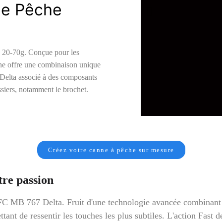
de Pêche
g 20-70g. Conçue pour les
nne offre une combinaison unique
 Delta associé à des composants
assiers, notamment le brochet.
Créez votre canne à pêche sur mesure
tre passion
FC MB 767 Delta. Fruit d'une technologie avancée combinant 
ant de ressentir les touches les plus subtiles. L'action Fast d