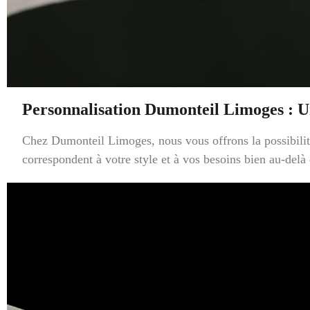
Personnalisation Dumonteil Limoges : 
Chez Dumonteil Limoges, nous vous offrons la possibilité 
correspondent à votre style et à vos besoins bien au-del