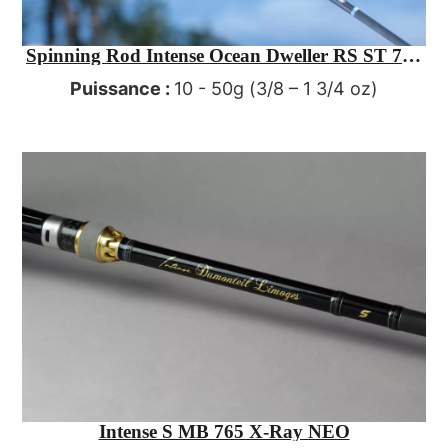
Spinning Rod Intense Ocean Dweller RS ST 727
– The high-end sea bass fishing rod (3/8 – 1 3/4
Puissance :
10 - 50g (3/8 – 1 3/4 oz)
oz lure rating)
Intense S MB 765 X-Ray NEO